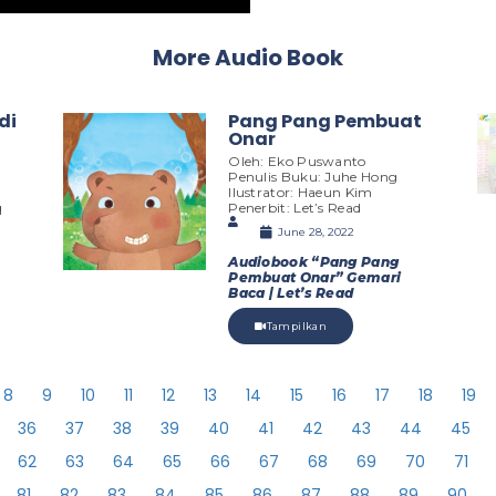
More Audio Book
di
Pang Pang Pembuat
Onar
Oleh: Eko Puswanto
Penulis Buku: Juhe Hong
Ilustrator: Haeun Kim
q
Penerbit: Let’s Read
June 28, 2022
Audiobook “Pang Pang
Pembuat Onar” Gemari
Baca | Let’s Read
Tampilkan
8
9
10
11
12
13
14
15
16
17
18
19
36
37
38
39
40
41
42
43
44
45
62
63
64
65
66
67
68
69
70
71
81
82
83
84
85
86
87
88
89
90