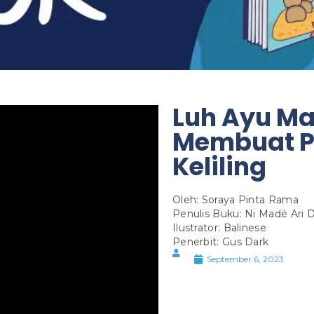
Luh Ayu Ma
Membuat P
Keliling
Oleh: Soraya Pinta Rama
Penulis Buku: Ni Madé Ari D
Ilustrator: Balinese
Penerbit: Gus Dark
September 6, 2023