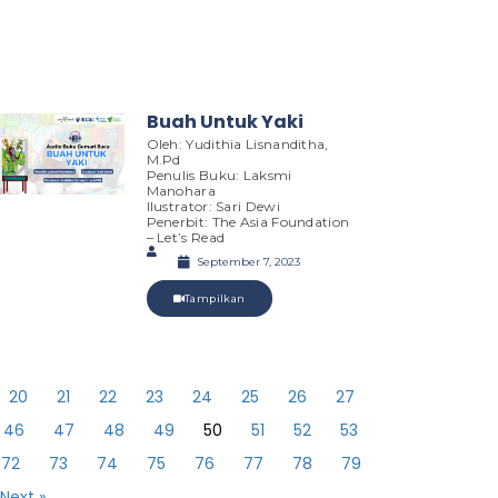
Buah Untuk Yaki
Oleh: Yudithia Lisnanditha,
M.Pd
Penulis Buku: Laksmi
Manohara
Ilustrator: Sari Dewi
Penerbit: The Asia Foundation
– Let’s Read
September 7, 2023
Tampilkan
20
21
22
23
24
25
26
27
46
47
48
49
50
51
52
53
72
73
74
75
76
77
78
79
Next »