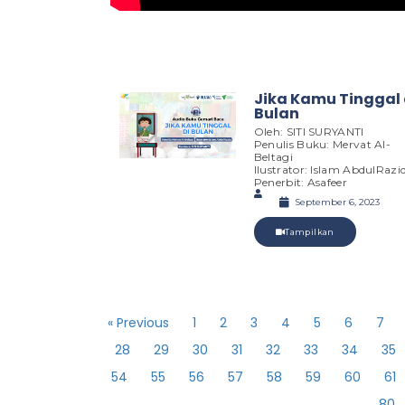
Jika Kamu Tinggal 
Bulan
Oleh: SITI SURYANTI
Penulis Buku: Mervat Al-
Beltagi
Ilustrator: Islam AbdulRazi
Penerbit: Asafeer
September 6, 2023
Tampilkan
« Previous
1
2
3
4
5
6
7
28
29
30
31
32
33
34
35
54
55
56
57
58
59
60
61
80