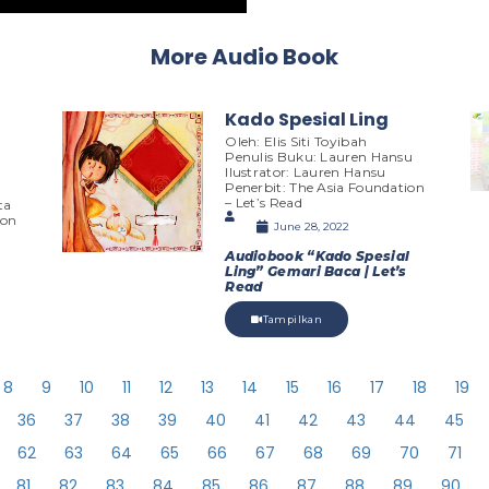
More Audio Book
Kado Spesial Ling
Oleh: Elis Siti Toyibah
Penulis Buku: Lauren Hansu
Ilustrator: Lauren Hansu
Penerbit: The Asia Foundation
– Let’s Read
ta
ion
June 28, 2022
Audiobook “Kado Spesial
Ling” Gemari Baca | Let’s
Read
Tampilkan
8
9
10
11
12
13
14
15
16
17
18
19
36
37
38
39
40
41
42
43
44
45
62
63
64
65
66
67
68
69
70
71
81
82
83
84
85
86
87
88
89
90