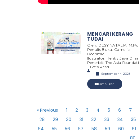
MENCARI KERANG
TUDAI
Oleh: DESY NATALIA, M.Pd
Penulis Buku: Camelia
Dochmie
Ilustrator: Henky Jaya Dina
Penerbit: The Asia Foundat
– Let’s Read
September 4, 2023
Tampilkan
« Previous
1
2
3
4
5
6
7
28
29
30
31
32
33
34
35
54
55
56
57
58
59
60
61
80