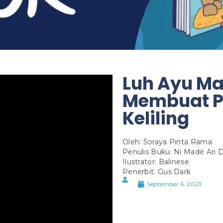
Luh Ayu Ma
Membuat P
Keliling
Oleh: Soraya Pinta Rama
Penulis Buku: Ni Madé Ari D
Ilustrator: Balinese
Penerbit: Gus Dark
September 6, 2023