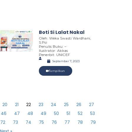
Boti Si Lalat Nakal
Oleh: Weka Swasti Wardhani,
S.Psi
Penulis Buku: –
Ilustrator: Akkas
Penerbit: UNICEF
September 7, 2023
Tampilkan
20
21
22
23
24
25
26
27
46
47
48
49
50
51
52
53
72
73
74
75
76
77
78
79
Next »