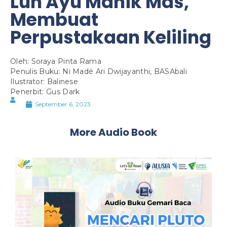
Luh Ayu Manik Mas,
Membuat
Perpustakaan Keliling
Oleh: Soraya Pinta Rama
Penulis Buku: Ni Madé Ari Dwijayanthi, BASAbali
Ilustrator: Balinese
Penerbit: Gus Dark
September 6, 2023
More Audio Book