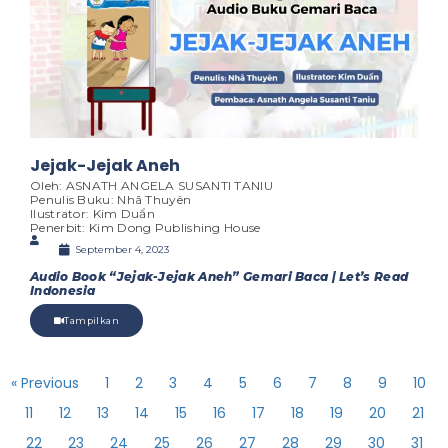
Jejak-Jejak Aneh
Oleh: ASNATH ANGELA SUSANTI TANIU
Penulis Buku: Nhã Thuyên
Ilustrator: Kim Duẩn
Penerbit: Kim Dong Publishing House
September 4, 2023
Audio Book “Jejak-Jejak Aneh” Gemari Baca | Let’s Read
Indonesia
Tampilkan
« Previous
1
2
3
4
5
6
7
8
9
10
11
12
13
14
15
16
17
18
19
20
21
22
23
24
25
26
27
28
29
30
31