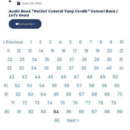
June 29, 2022
Audio Book “Kelinci Cokelat Yang Cerdik” Gemari Baca |
Let’s Read
Tampilkan
« Previous
1
2
3
4
5
6
7
8
9
10
11
12
13
14
15
16
17
18
19
20
21
22
23
24
25
26
27
28
29
30
31
32
33
34
35
36
37
38
39
40
41
42
43
44
45
46
47
48
49
50
51
52
53
54
55
56
57
58
59
60
61
62
63
64
65
66
67
68
69
70
71
72
73
74
75
76
77
78
79
80
81
82
83
84
85
86
87
88
89
90
Next »