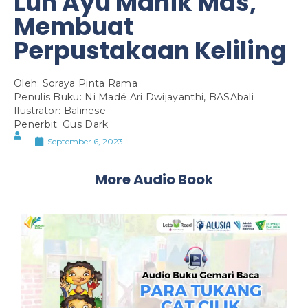
Luh Ayu Manik Mas,
Membuat
Perpustakaan Keliling
Oleh: Soraya Pinta Rama
Penulis Buku: Ni Madé Ari Dwijayanthi, BASAbali
Ilustrator: Balinese
Penerbit: Gus Dark
September 6, 2023
More Audio Book