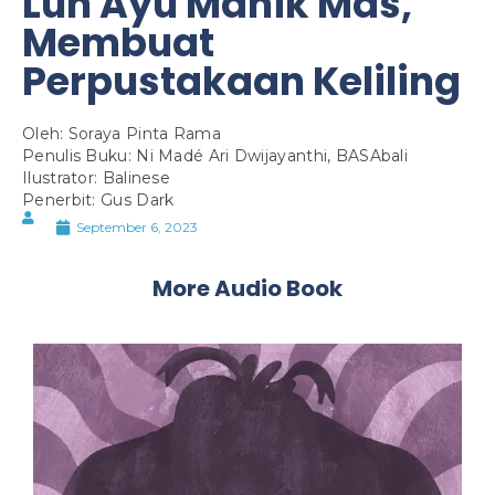
Luh Ayu Manik Mas,
Membuat
Perpustakaan Keliling
Oleh: Soraya Pinta Rama
Penulis Buku: Ni Madé Ari Dwijayanthi, BASAbali
Ilustrator: Balinese
Penerbit: Gus Dark
September 6, 2023
More Audio Book