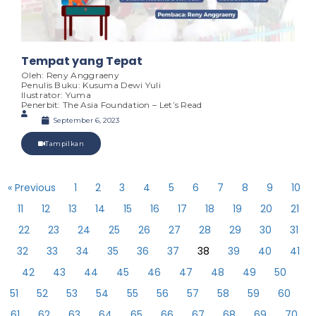
Tempat yang Tepat
Oleh: Reny Anggraeny
Penulis Buku: Kusuma Dewi Yuli
Ilustrator: Yuma
Penerbit: The Asia Foundation – Let’s Read
September 6, 2023
Tampilkan
« Previous
1
2
3
4
5
6
7
8
9
10
11
12
13
14
15
16
17
18
19
20
21
22
23
24
25
26
27
28
29
30
31
32
33
34
35
36
37
38
39
40
41
42
43
44
45
46
47
48
49
50
51
52
53
54
55
56
57
58
59
60
61
62
63
64
65
66
67
68
69
70