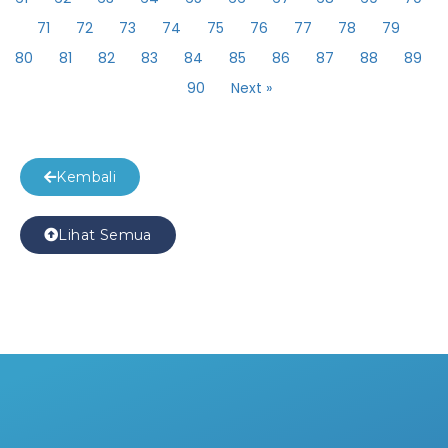
71
72
73
74
75
76
77
78
79
80
81
82
83
84
85
86
87
88
89
90
Next »
Kembali
Lihat Semua