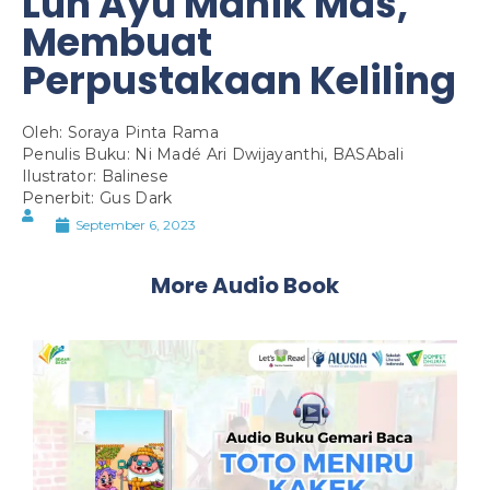
Luh Ayu Manik Mas,
Membuat
Perpustakaan Keliling
Oleh: Soraya Pinta Rama
Penulis Buku: Ni Madé Ari Dwijayanthi, BASAbali
Ilustrator: Balinese
Penerbit: Gus Dark
September 6, 2023
More Audio Book