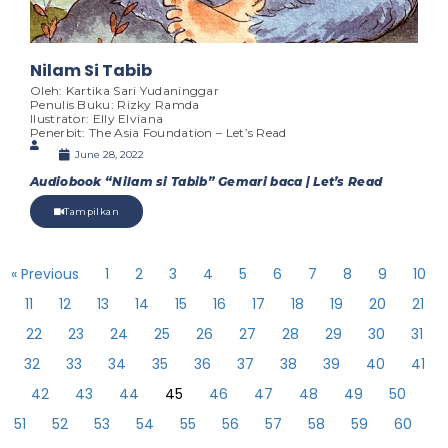
Nilam Si Tabib
Oleh: Kartika Sari Yudaninggar
Penulis Buku: Rizky Ramda
Ilustrator: Elly Elviana
Penerbit: The Asia Foundation – Let’s Read
June 28, 2022
Audiobook “Nilam si Tabib” Gemari baca | Let’s Read
Tampilkan
« Previous
1
2
3
4
5
6
7
8
9
10
11
12
13
14
15
16
17
18
19
20
21
22
23
24
25
26
27
28
29
30
31
32
33
34
35
36
37
38
39
40
41
42
43
44
45
46
47
48
49
50
51
52
53
54
55
56
57
58
59
60