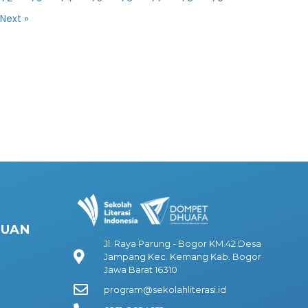
Next »
HUAN
Jl. Raya Parung - Bogor KM.42 Desa
Jampang Kec. Kemang Kab. Bogor
Jawa Barat 16310
program@sekolahliterasi.id