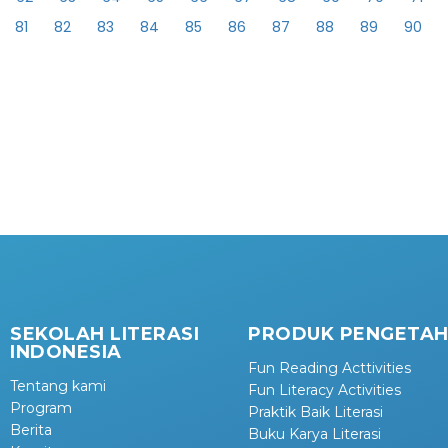
81
82
83
84
85
86
87
88
89
90
SEKOLAH LITERASI
PRODUK PENGETA
INDONESIA
Fun Reading Acttivities
Tentang kami
Fun Literacy Activities
Program
Praktik Baik Literasi
Berita
Buku Karya Literasi