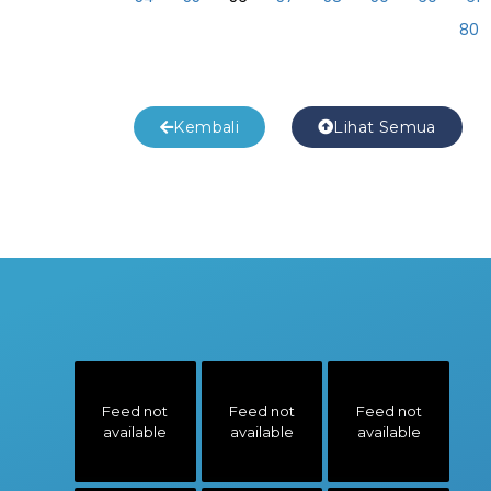
80
Kembali
Lihat Semua
Feed not
Feed not
Feed not
available
available
available