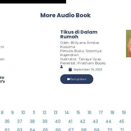
More Audio Book
Tikus di Dalam
Rumah
Oleh: Brilyana Ambar
ani
Kusuma
Penulis Buku: Sowmya
Rajendran
ion
Ilustrator: Tanaya Vyas
Penerbit: Pratham Books
September 14, 2023
au
Tampilkan
t’s
8
9
10
11
12
13
14
15
16
17
18
19
36
37
38
39
40
41
42
43
44
45
62
63
64
65
66
67
68
69
70
71