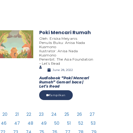
Poki Mencari Rumah
Oleh: Eriska Meiyanis
Penulis Buku: Anisa Nada
Kusmono
Ilustrator: Anisa Nada
Kusmono
Penerbit: The Asia Foundation
– Let’s Read
June 28, 2022
Audiobook “Poki Mencari
Rumah” Gemari baca |
Let’s Read
Tampilkan
20
21
22
23
24
25
26
27
46
47
48
49
50
51
52
53
72
73
74
75
76
77
78
79