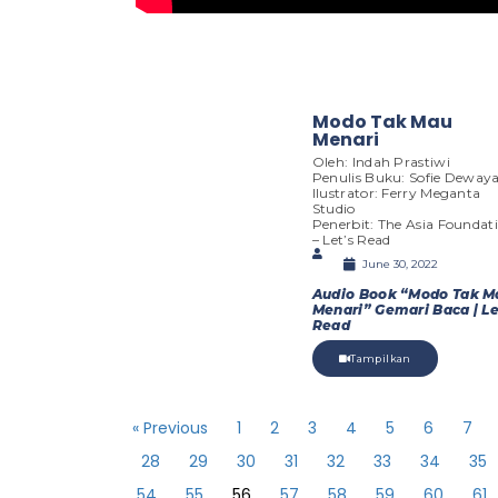
Modo Tak Mau
Menari
Oleh: Indah Prastiwi
Penulis Buku: Sofie Deway
Ilustrator: Ferry Meganta
Studio
Penerbit: The Asia Foundat
– Let’s Read
June 30, 2022
Audio Book “Modo Tak M
Menari” Gemari Baca | Le
Read
Tampilkan
« Previous
1
2
3
4
5
6
7
28
29
30
31
32
33
34
35
54
55
56
57
58
59
60
61