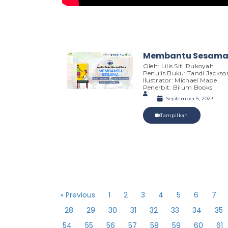
Membantu Sesam
Oleh: Lilis Siti Rukoyah
Penulis Buku: Tandi Jackso
Ilustrator: Michael Mape
Penerbit: Bilum Books
September 5, 2023
Tampilkan
« Previous
1
2
3
4
5
6
7
28
29
30
31
32
33
34
35
54
55
56
57
58
59
60
61