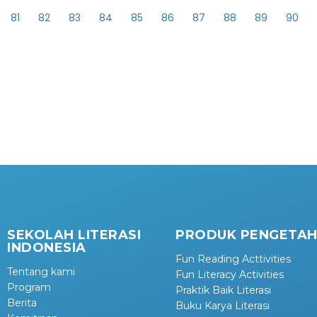
81
82
83
84
85
86
87
88
89
90
SEKOLAH LITERASI
PRODUK PENGETA
INDONESIA
Fun Reading Acttivities
Tentang kami
Fun Literacy Activities
Program
Praktik Baik Literasi
Berita
Buku Karya Literasi