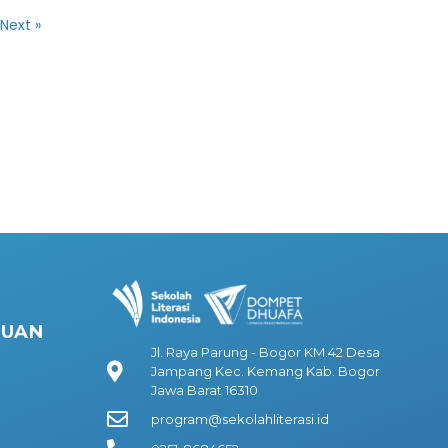
Next »
HUAN
Jl. Raya Parung - Bogor KM.42 Desa
Jampang Kec. Kemang Kab. Bogor
Jawa Barat 16310
program@sekolahliterasi.id