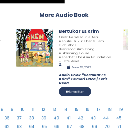
More Audio Book
a
Bertukar Es Krim
Oleh: Farah Mutia Asri
n
Penulis Buku: Thanh Tam
Bich Khoa
Ilustrator: Kim Dong
Publishing House
Penerbit: The Asia Foundation
– Let’s Read
June 30, 2022
Audio Book “Bertukar Es
Krim” Gemari Baca | Let’s
Read
Tampilkan
8
9
10
11
12
13
14
15
16
17
18
19
36
37
38
39
40
41
42
43
44
45
62
63
64
65
66
67
68
69
70
71