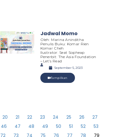
Jadwal Momo
Oleh: Marina Aninditha
Penulis Buku: Komar Rien
Komar Cheh
Ilustrator: Seat Sopheap
Penerbit: The Asia Foundation
– Let’s Read
September 5, 2023
Tampilkan
20
21
22
23
24
25
26
27
46
47
48
49
50
51
52
53
72
73
74
75
76
77
78
79