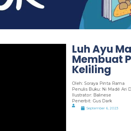
Luh Ayu Ma
Membuat P
Keliling
Oleh: Soraya Pinta Rama
Penulis Buku: Ni Madé Ari D
Ilustrator: Balinese
Penerbit: Gus Dark
September 6, 2023