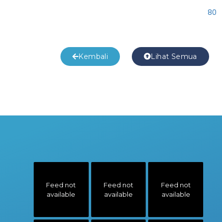
80
Kembali
Lihat Semua
Feed not
Feed not
Feed not
available
available
available