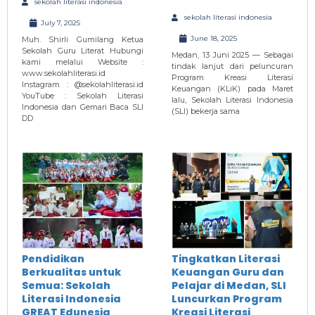
sekolah literasi indonesia
sekolah literasi indonesia
July 7, 2025
June 18, 2025
Muh. Shirli Gumilang Ketua
Sekolah Guru Literat Hubungi
Medan, 13 Juni 2025 — Sebagai
kami melalui Website :
tindak lanjut dari peluncuran
www.sekolahliterasi.id
Program Kreasi Literasi
Instagram : @sekolahliterasi.id
Keuangan (KLiK) pada Maret
YouTube : Sekolah Literasi
lalu, Sekolah Literasi Indonesia
Indonesia dan Gemari Baca SLI
(SLI) bekerja sama
DD
Pendidikan
Tingkatkan Literasi
Berkualitas untuk
Keuangan Guru dan
Semua: Sekolah
Pelajar di Medan, SLI
Literasi Indonesia
Luncurkan Program
GREAT Edunesia
Kreasi Literasi