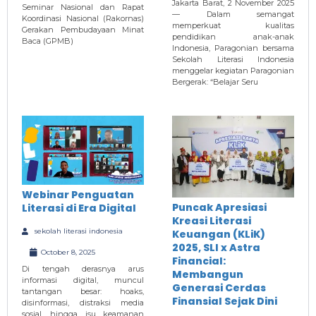
Jakarta Barat, 2 November 2025
Seminar Nasional dan Rapat
— Dalam semangat
Koordinasi Nasional (Rakornas)
memperkuat kualitas
Gerakan Pembudayaan Minat
pendidikan anak-anak
Baca (GPMB)
Indonesia, Paragonian bersama
Sekolah Literasi Indonesia
menggelar kegiatan Paragonian
Bergerak: “Belajar Seru
Webinar Penguatan
Puncak Apresiasi
Literasi di Era Digital
Kreasi Literasi
sekolah literasi indonesia
Keuangan (KLiK)
2025, SLI x Astra
October 8, 2025
Financial:
Di tengah derasnya arus
Membangun
informasi digital, muncul
Generasi Cerdas
tantangan besar: hoaks,
Finansial Sejak Dini
disinformasi, distraksi media
sosial, hingga isu keamanan