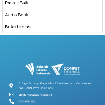
Praktik Baik
Audio Book
Buku Literasi
Jl. Raya Parung - Bogor KM.42 Desa Jampang Kec. Kemang
Kab. Bogor Jawa Barat 16310
program@sekolahliterasi.id
0251-8684652