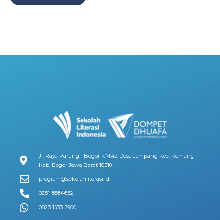
Jl. Raya Parung - Bogor KM.42 Desa Jampang Kec. Kemang
Kab. Bogor Jawa Barat 16310
program@sekolahliterasi.id
0251-8684652
0823 1533 3900