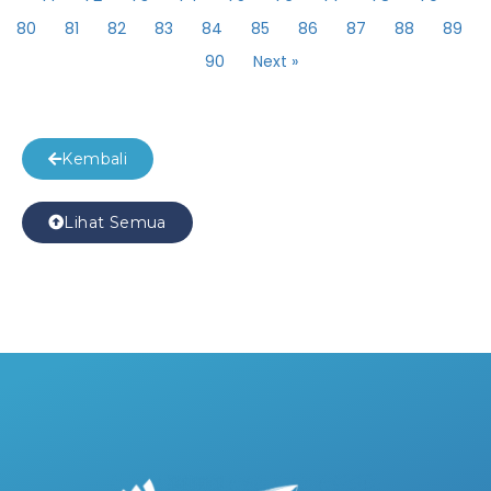
80
81
82
83
84
85
86
87
88
89
90
Next »
Kembali
Lihat Semua