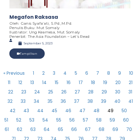
Megafon Raksasa
Oleh: Ganis Syafa’ati, S.Pd.,M.Pd.
Penulis Buku: Mut Somaly
Ilustrator: Ung Keamesa, Mut Somaly
Penerbit: The Asia Foundation – Let’s Read
September 5, 2023
Tampilkan
« Previous
1
2
3
4
5
6
7
8
9
10
11
12
13
14
15
16
17
18
19
20
21
22
23
24
25
26
27
28
29
30
31
32
33
34
35
36
37
38
39
40
41
42
43
44
45
46
47
48
49
50
51
52
53
54
55
56
57
58
59
60
61
62
63
64
65
66
67
68
69
70
71
72
73
74
75
76
77
78
79