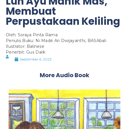
Luh Ayu Manik Mas,
Membuat
Perpustakaan Keliling
Oleh: Soraya Pinta Rama
Penulis Buku: Ni Madé Ari Dwijayanthi, BASAbali
Ilustrator: Balinese
Penerbit: Gus Dark
September 6, 2023
More Audio Book