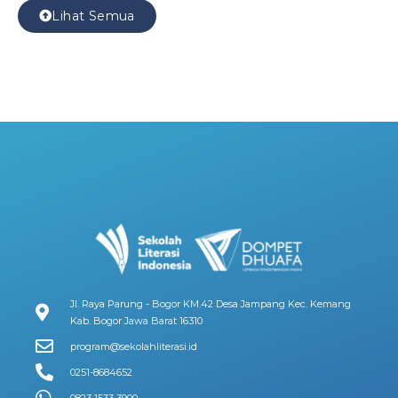
Lihat Semua
Jl. Raya Parung - Bogor KM.42 Desa Jampang Kec. Kemang
Kab. Bogor Jawa Barat 16310
program@sekolahliterasi.id
0251-8684652
0823 1533 3900