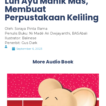
Luh Ayu Manik Mas,
Membuat
Perpustakaan Keliling
Oleh: Soraya Pinta Rama
Penulis Buku: Ni Madé Ari Dwijayanthi, BASAbali
Ilustrator: Balinese
Penerbit: Gus Dark
September 6, 2023
More Audio Book