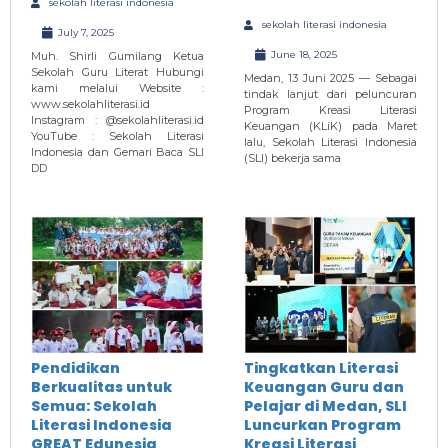
sekolah literasi indonesia
sekolah literasi indonesia
July 7, 2025
June 18, 2025
Muh. Shirli Gumilang Ketua
Sekolah Guru Literat Hubungi
Medan, 13 Juni 2025 — Sebagai
kami melalui Website :
tindak lanjut dari peluncuran
www.sekolahliterasi.id
Program Kreasi Literasi
Instagram : @sekolahliterasi.id
Keuangan (KLiK) pada Maret
YouTube : Sekolah Literasi
lalu, Sekolah Literasi Indonesia
Indonesia dan Gemari Baca SLI
(SLI) bekerja sama
DD
Pendidikan
Tingkatkan Literasi
Berkualitas untuk
Keuangan Guru dan
Semua: Sekolah
Pelajar di Medan, SLI
Literasi Indonesia
Luncurkan Program
GREAT Edunesia
Kreasi Literasi