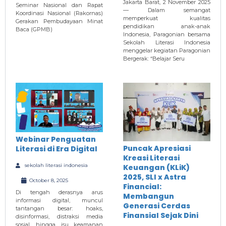
Jakarta Barat, 2 November 2025
Seminar Nasional dan Rapat
— Dalam semangat
Koordinasi Nasional (Rakornas)
memperkuat kualitas
Gerakan Pembudayaan Minat
pendidikan anak-anak
Baca (GPMB)
Indonesia, Paragonian bersama
Sekolah Literasi Indonesia
menggelar kegiatan Paragonian
Bergerak: “Belajar Seru
Webinar Penguatan
Puncak Apresiasi
Literasi di Era Digital
Kreasi Literasi
sekolah literasi indonesia
Keuangan (KLiK)
2025, SLI x Astra
October 8, 2025
Financial:
Di tengah derasnya arus
Membangun
informasi digital, muncul
Generasi Cerdas
tantangan besar: hoaks,
Finansial Sejak Dini
disinformasi, distraksi media
sosial, hingga isu keamanan