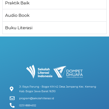
Praktik Baik
Audio Book
Buku Literasi
Jl. Raya Parung - Bogor KM.42 Desa Jampang Kec. Kemang
Kab. Bogor Jawa Barat 16310
program@sekolahliterasi.id
0251-8684652