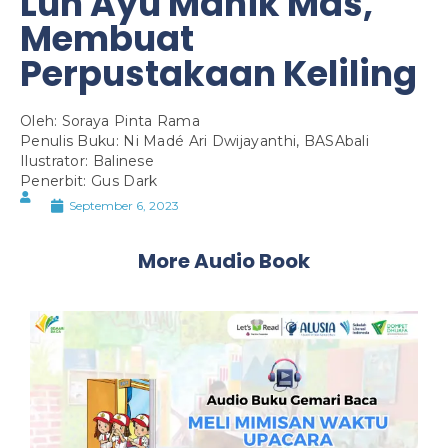
Luh Ayu Manik Mas,
Membuat
Perpustakaan Keliling
Oleh: Soraya Pinta Rama
Penulis Buku: Ni Madé Ari Dwijayanthi, BASAbali
Ilustrator: Balinese
Penerbit: Gus Dark
September 6, 2023
More Audio Book