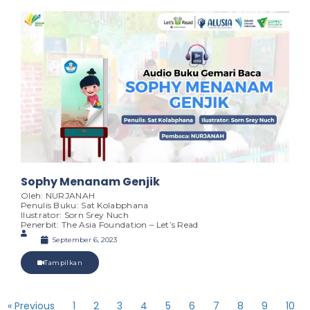
Sophy Menanam Genjik
Oleh: NURJANAH
Penulis Buku: Sat Kolabphana
Ilustrator: Sorn Srey Nuch
Penerbit: The Asia Foundation – Let’s Read
September 6, 2023
Tampilkan
« Previous
1
2
3
4
5
6
7
8
9
10