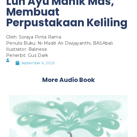
Luh Ayu Manik Mas,
Membuat
Perpustakaan Keliling
Oleh: Soraya Pinta Rama
Penulis Buku: Ni Madé Ari Dwijayanthi, BASAbali
Ilustrator: Balinese
Penerbit: Gus Dark
September 6, 2023
More Audio Book