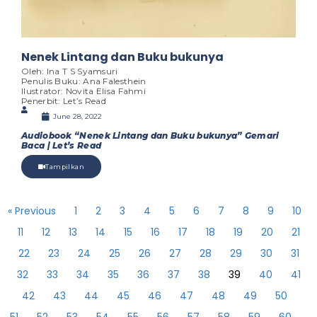
Nenek Lintang dan Buku bukunya
Oleh: Ina T S Syamsuri
Penulis Buku: Ana Falesthein
Ilustrator: Novita Elisa Fahmi
Penerbit: Let’s Read
June 28, 2022
Audiobook “Nenek Lintang dan Buku bukunya” Gemari
Baca | Let’s Read
Tampilkan
« Previous
1
2
3
4
5
6
7
8
9
10
11
12
13
14
15
16
17
18
19
20
21
22
23
24
25
26
27
28
29
30
31
32
33
34
35
36
37
38
39
40
41
42
43
44
45
46
47
48
49
50