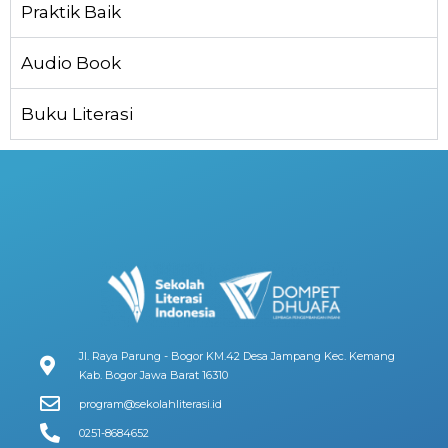
Praktik Baik
Audio Book
Buku Literasi
Jl. Raya Parung - Bogor KM.42 Desa Jampang Kec. Kemang
Kab. Bogor Jawa Barat 16310
program@sekolahliterasi.id
0251-8684652