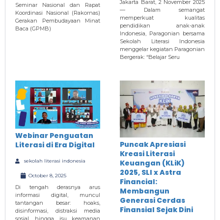
Jakarta Barat, 2 November 2025
Seminar Nasional dan Rapat
— Dalam semangat
Koordinasi Nasional (Rakornas)
memperkuat kualitas
Gerakan Pembudayaan Minat
pendidikan anak-anak
Baca (GPMB)
Indonesia, Paragonian bersama
Sekolah Literasi Indonesia
menggelar kegiatan Paragonian
Bergerak: “Belajar Seru
Webinar Penguatan
Puncak Apresiasi
Literasi di Era Digital
Kreasi Literasi
sekolah literasi indonesia
Keuangan (KLiK)
2025, SLI x Astra
October 8, 2025
Financial:
Di tengah derasnya arus
Membangun
informasi digital, muncul
Generasi Cerdas
tantangan besar: hoaks,
Finansial Sejak Dini
disinformasi, distraksi media
sosial, hingga isu keamanan