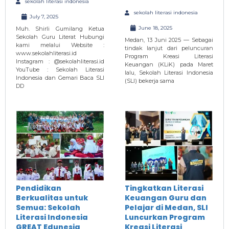
sekolah literasi indonesia
sekolah literasi indonesia
July 7, 2025
June 18, 2025
Muh. Shirli Gumilang Ketua
Sekolah Guru Literat Hubungi
Medan, 13 Juni 2025 — Sebagai
kami melalui Website :
tindak lanjut dari peluncuran
www.sekolahliterasi.id
Program Kreasi Literasi
Instagram : @sekolahliterasi.id
Keuangan (KLiK) pada Maret
YouTube : Sekolah Literasi
lalu, Sekolah Literasi Indonesia
Indonesia dan Gemari Baca SLI
(SLI) bekerja sama
DD
Pendidikan
Tingkatkan Literasi
Berkualitas untuk
Keuangan Guru dan
Semua: Sekolah
Pelajar di Medan, SLI
Literasi Indonesia
Luncurkan Program
GREAT Edunesia
Kreasi Literasi