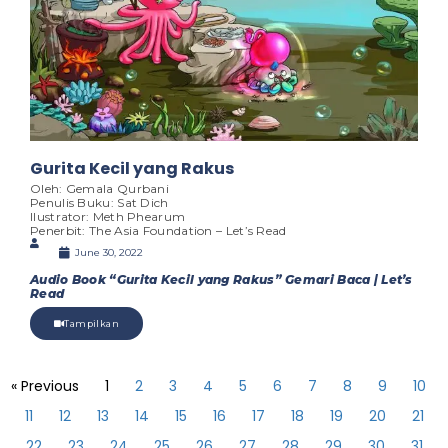
Gurita Kecil yang Rakus
Oleh: Gemala Qurbani
Penulis Buku: Sat Dich
Ilustrator: Meth Phearum
Penerbit: The Asia Foundation – Let’s Read
June 30, 2022
Audio Book “Gurita Kecil yang Rakus” Gemari Baca | Let’s
Read
Tampilkan
« Previous
1
2
3
4
5
6
7
8
9
10
11
12
13
14
15
16
17
18
19
20
21
22
23
24
25
26
27
28
29
30
31