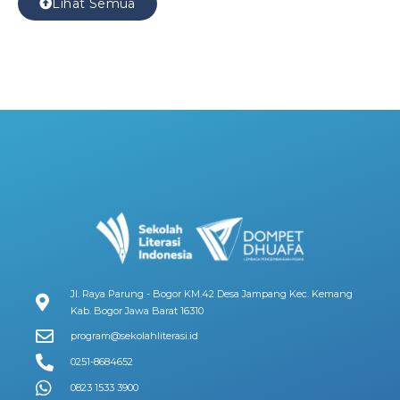
Lihat Semua
Jl. Raya Parung - Bogor KM.42 Desa Jampang Kec. Kemang
Kab. Bogor Jawa Barat 16310
program@sekolahliterasi.id
0251-8684652
0823 1533 3900