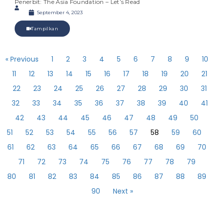
Penerbit: The Asia Foundation – Let’s Read
September 4, 2023
Tampilkan
« Previous
1
2
3
4
5
6
7
8
9
10
11
12
13
14
15
16
17
18
19
20
21
22
23
24
25
26
27
28
29
30
31
32
33
34
35
36
37
38
39
40
41
42
43
44
45
46
47
48
49
50
51
52
53
54
55
56
57
58
59
60
61
62
63
64
65
66
67
68
69
70
71
72
73
74
75
76
77
78
79
80
81
82
83
84
85
86
87
88
89
90
Next »