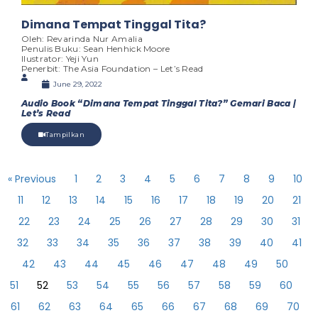
Dimana Tempat Tinggal Tita?
Oleh: Revarinda Nur Amalia
Penulis Buku: Sean Henhick Moore
Ilustrator: Yeji Yun
Penerbit: The Asia Foundation – Let’s Read
June 29, 2022
Audio Book “Dimana Tempat Tinggal Tita?” Gemari Baca |
Let’s Read
Tampilkan
« Previous
1
2
3
4
5
6
7
8
9
10
11
12
13
14
15
16
17
18
19
20
21
22
23
24
25
26
27
28
29
30
31
32
33
34
35
36
37
38
39
40
41
42
43
44
45
46
47
48
49
50
51
52
53
54
55
56
57
58
59
60
61
62
63
64
65
66
67
68
69
70