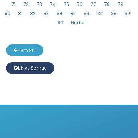
71
72
73
74
75
76
77
78
79
80
81
82
83
84
85
86
87
88
89
90
Next »
Kembali
Lihat Semua