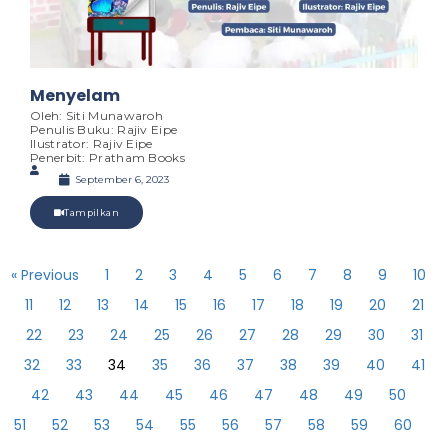
Menyelam
Oleh: Siti Munawaroh
Penulis Buku: Rajiv Eipe
Ilustrator: Rajiv Eipe
Penerbit: Pratham Books
September 6, 2023
Tampilkan
« Previous
1
2
3
4
5
6
7
8
9
10
11
12
13
14
15
16
17
18
19
20
21
22
23
24
25
26
27
28
29
30
31
32
33
34
35
36
37
38
39
40
41
42
43
44
45
46
47
48
49
50
51
52
53
54
55
56
57
58
59
60