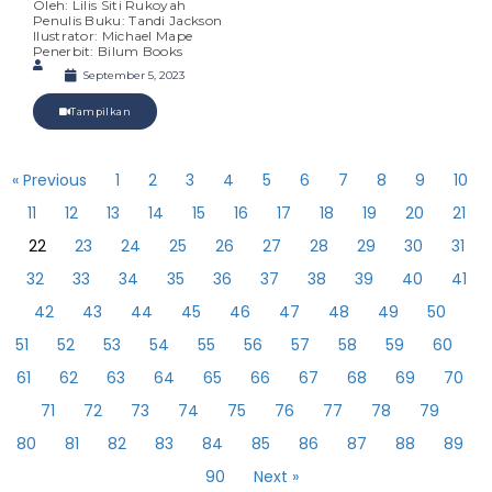
Oleh: Lilis Siti Rukoyah
Penulis Buku: Tandi Jackson
Ilustrator: Michael Mape
Penerbit: Bilum Books
September 5, 2023
Tampilkan
« Previous
1
2
3
4
5
6
7
8
9
10
11
12
13
14
15
16
17
18
19
20
21
22
23
24
25
26
27
28
29
30
31
32
33
34
35
36
37
38
39
40
41
42
43
44
45
46
47
48
49
50
51
52
53
54
55
56
57
58
59
60
61
62
63
64
65
66
67
68
69
70
71
72
73
74
75
76
77
78
79
80
81
82
83
84
85
86
87
88
89
90
Next »