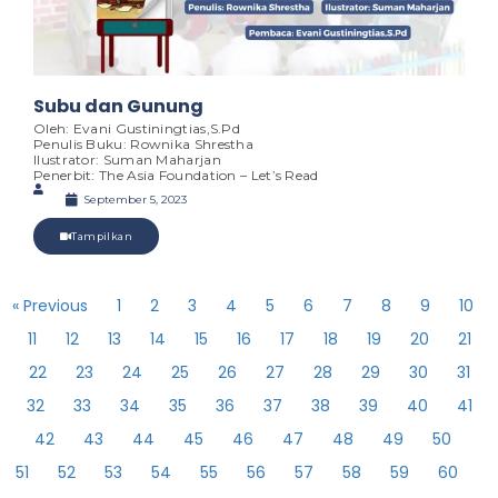
Subu dan Gunung
Oleh: Evani Gustiningtias,S.Pd
Penulis Buku: Rownika Shrestha
Ilustrator: Suman Maharjan
Penerbit: The Asia Foundation – Let’s Read
September 5, 2023
Tampilkan
« Previous
1
2
3
4
5
6
7
8
9
10
11
12
13
14
15
16
17
18
19
20
21
22
23
24
25
26
27
28
29
30
31
32
33
34
35
36
37
38
39
40
41
42
43
44
45
46
47
48
49
50
51
52
53
54
55
56
57
58
59
60