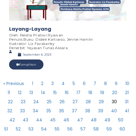
Layang-Layang
Oleh: Reisha Pratiwi Ryawan
Penulis Buku: Didiek Kartiarso, Jennie Hamlin
Ilustrator: Liz Fazakarley
Penerbit: Yayasan Tunas Aksara
September 6, 2023
Tampilkan
« Previous
1
2
3
4
5
6
7
8
9
10
11
12
13
14
15
16
17
18
19
20
21
22
23
24
25
26
27
28
29
30
31
32
33
34
35
36
37
38
39
40
41
42
43
44
45
46
47
48
49
50
51
52
53
54
55
56
57
58
59
60