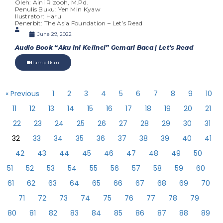
Oleh: Aini Rizooh, M.Pd.
Penulis Buku: Yen Min Kyaw
Ilustrator: Haru
Penerbit: The Asia Foundation – Let’s Read
June 29, 2022
Audio Book “Aku ini Kelinci” Gemari Baca | Let’s Read
Tampilkan
« Previous
1
2
3
4
5
6
7
8
9
10
11
12
13
14
15
16
17
18
19
20
21
22
23
24
25
26
27
28
29
30
31
32
33
34
35
36
37
38
39
40
41
42
43
44
45
46
47
48
49
50
51
52
53
54
55
56
57
58
59
60
61
62
63
64
65
66
67
68
69
70
71
72
73
74
75
76
77
78
79
80
81
82
83
84
85
86
87
88
89