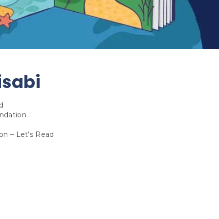
isabi
Pd
ndation
on – Let’s Read