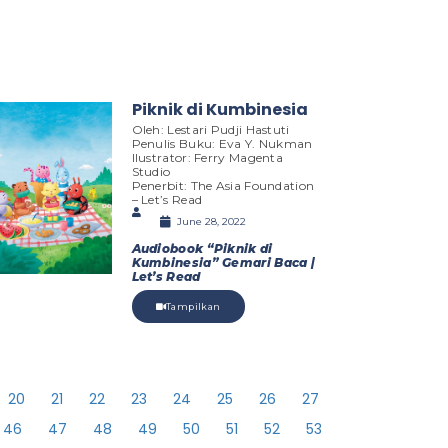
Piknik di Kumbinesia
Oleh: Lestari Pudji Hastuti
Penulis Buku: Eva Y. Nukman
Ilustrator: Ferry Magenta
Studio
Penerbit: The Asia Foundation
– Let’s Read
June 28, 2022
Audiobook “Piknik di
Kumbinesia” Gemari Baca |
Let’s Read
Tampilkan
20
21
22
23
24
25
26
27
46
47
48
49
50
51
52
53