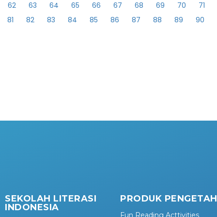
62
63
64
65
66
67
68
69
70
71
81
82
83
84
85
86
87
88
89
90
SEKOLAH LITERASI
PRODUK PENGETA
INDONESIA
Fun Reading Acttivities