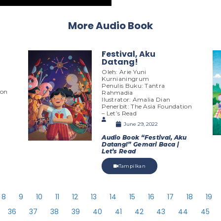
More Audio Book
Festival, Aku
Datang!
Oleh: Arie Yuni
Kurnianingrum
Penulis Buku: Tantra
ion
Rahmadia
Ilustrator: Amalia Dian
Penerbit: The Asia Foundation
– Let’s Read
June 29, 2022
Audio Book “Festival, Aku
Datang!” Gemari Baca |
Let’s Read
Tampilkan
8
9
10
11
12
13
14
15
16
17
18
19
36
37
38
39
40
41
42
43
44
45