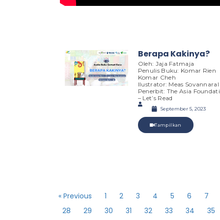
Berapa Kakinya?
Oleh: Jaja Fatmaja
Penulis Buku: Komar Rien
Komar Cheh
Ilustrator: Meas SovannaraI
Penerbit: The Asia Foundat
– Let’s Read
September 5, 2023
Tampilkan
« Previous
1
2
3
4
5
6
7
28
29
30
31
32
33
34
35