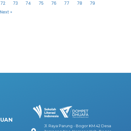
72
73
74
75
76
77
78
79
Next »
HUAN
Jl. Raya Parung - Bogor KM.42 Desa