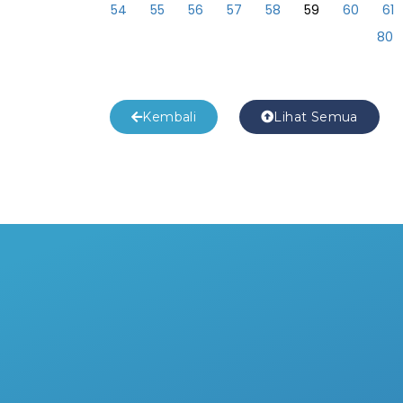
54
55
56
57
58
59
60
61
80
Kembali
Lihat Semua