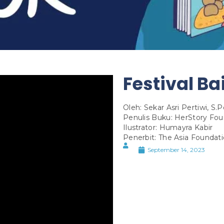
Festival Ba
Oleh: Sekar Asri Pertiwi, S.
Penulis Buku: HerStory Fou
Ilustrator: Humayra Kabir
Penerbit: The Asia Foundati
September 14, 2023