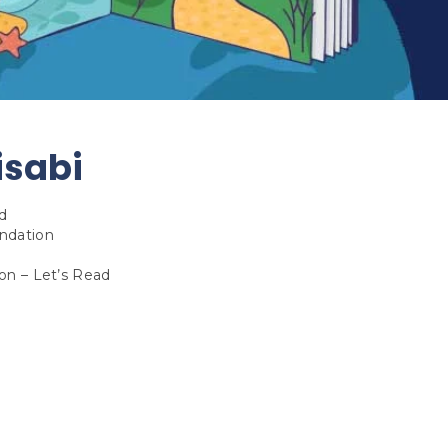
isabi
Pd
ndation
on – Let’s Read