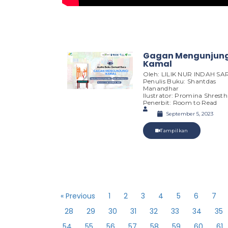
Gagan Mengunjung
Kamal
Oleh: LILIK NUR INDAH SA
Penulis Buku: Shantdas
Manandhar
Ilustrator: Promina Shrest
Penerbit: Room to Read
September 5, 2023
Tampilkan
« Previous
1
2
3
4
5
6
7
28
29
30
31
32
33
34
35
54
55
56
57
58
59
60
61