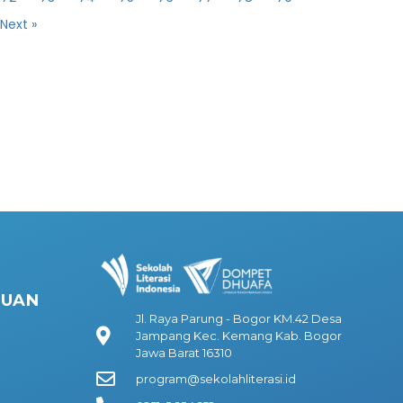
Next »
HUAN
Jl. Raya Parung - Bogor KM.42 Desa
Jampang Kec. Kemang Kab. Bogor
Jawa Barat 16310
program@sekolahliterasi.id