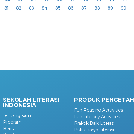
81
82
83
84
85
86
87
88
89
90
SEKOLAH LITERASI
PRODUK PENGETA
INDONESIA
Fun Reading Acttivities
Tentang kami
Fun Literacy Activities
Program
Praktik Baik Literasi
Berita
Buku Karya Literasi