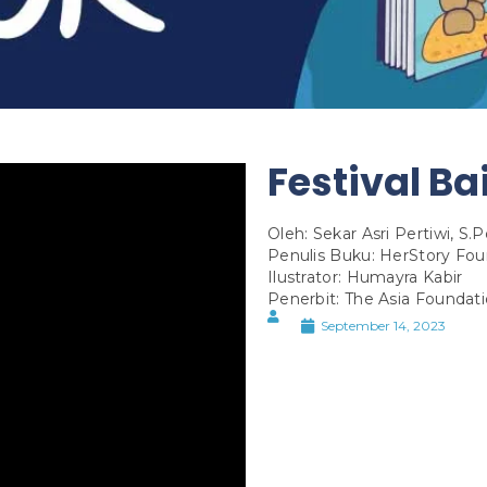
Festival Ba
Oleh: Sekar Asri Pertiwi, S.
Penulis Buku: HerStory Fou
Ilustrator: Humayra Kabir
Penerbit: The Asia Foundati
September 14, 2023