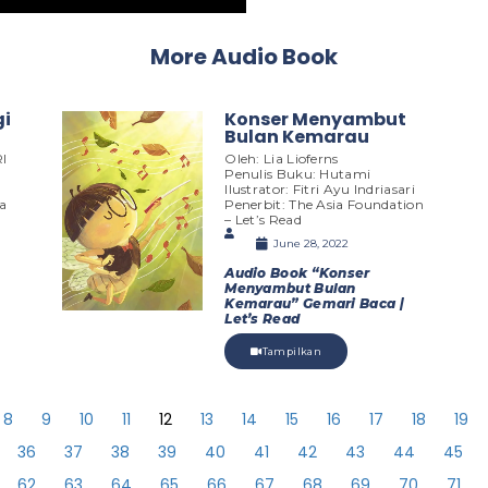
More Audio Book
i
Konser Menyambut
Bulan Kemarau
RI
Oleh: Lia Lioferns
Penulis Buku: Hutami
Ilustrator: Fitri Ayu Indriasari
ha
Penerbit: The Asia Foundation
– Let’s Read
June 28, 2022
Audio Book “Konser
Menyambut Bulan
Kemarau” Gemari Baca |
Let’s Read
Tampilkan
8
9
10
11
12
13
14
15
16
17
18
19
36
37
38
39
40
41
42
43
44
45
62
63
64
65
66
67
68
69
70
71