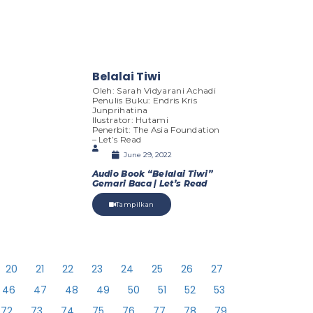
Belalai Tiwi
Oleh: Sarah Vidyarani Achadi
Penulis Buku: Endris Kris
Junprihatina
Ilustrator: Hutami
Penerbit: The Asia Foundation
– Let’s Read
June 29, 2022
Audio Book “Belalai Tiwi”
Gemari Baca | Let’s Read
Tampilkan
20
21
22
23
24
25
26
27
46
47
48
49
50
51
52
53
72
73
74
75
76
77
78
79