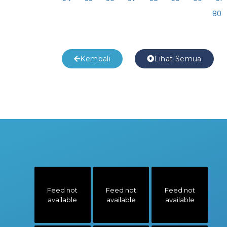
80
Kembali
Lihat Semua
Feed not
Feed not
Feed not
available
available
available