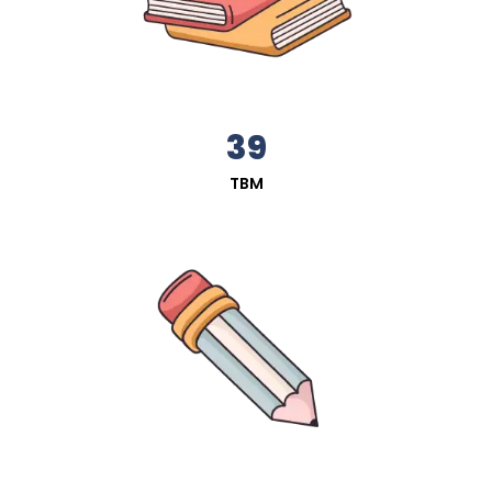
39
TBM