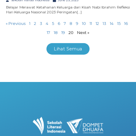
sekolah literasi indonesia
June 29, 2023
Belajar Merawat Ketahanan Keluarga dari Kisah Nabi Ibrahim Refleksi
Hari Keluarga Nasional 2023 Peringatan[…]
« Previous
1
2
3
4
5
6
7
8
9
10
11
12
13
14
15
16
17
18
19
20
Next »
Lihat Semua