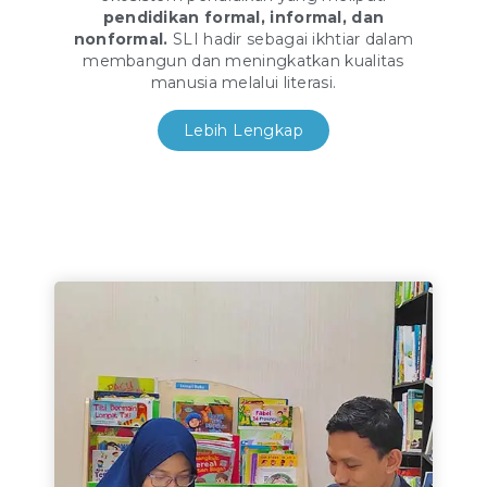
pendidikan formal, informal, dan
nonformal.
SLI hadir sebagai ikhtiar dalam
membangun dan meningkatkan kualitas
manusia melalui literasi.
Lebih Lengkap