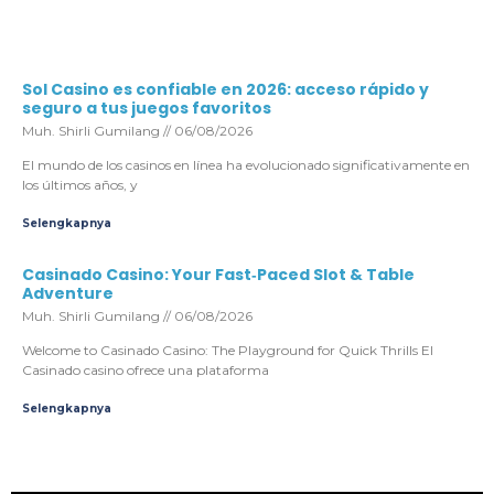
Sol Casino es confiable en 2026: acceso rápido y
seguro a tus juegos favoritos
Muh. Shirli Gumilang
06/08/2026
El mundo de los casinos en línea ha evolucionado significativamente en
los últimos años, y
Selengkapnya
Casinado Casino: Your Fast‑Paced Slot & Table
Adventure
Muh. Shirli Gumilang
06/08/2026
Welcome to Casinado Casino: The Playground for Quick Thrills El
Casinado casino ofrece una plataforma
Selengkapnya