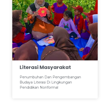
Literasi Masyarakat​
Penumbuhan Dan Pengembangan
Budaya Literasi Di Lingkungan
Pendidikan Nonformal