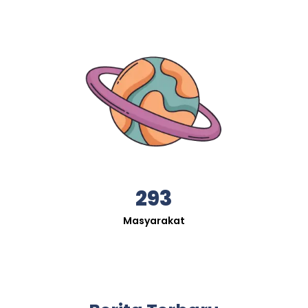
293
Masyarakat