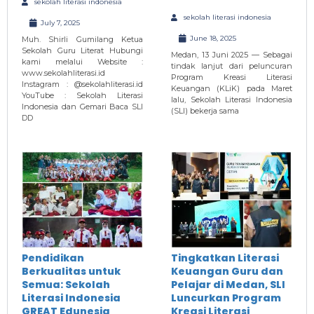
sekolah literasi indonesia
sekolah literasi indonesia
July 7, 2025
June 18, 2025
Muh. Shirli Gumilang Ketua
Sekolah Guru Literat Hubungi
Medan, 13 Juni 2025 — Sebagai
kami melalui Website :
tindak lanjut dari peluncuran
www.sekolahliterasi.id
Program Kreasi Literasi
Instagram : @sekolahliterasi.id
Keuangan (KLiK) pada Maret
YouTube : Sekolah Literasi
lalu, Sekolah Literasi Indonesia
Indonesia dan Gemari Baca SLI
(SLI) bekerja sama
DD
Pendidikan
Tingkatkan Literasi
Berkualitas untuk
Keuangan Guru dan
Semua: Sekolah
Pelajar di Medan, SLI
Literasi Indonesia
Luncurkan Program
GREAT Edunesia
Kreasi Literasi