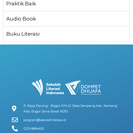
Praktik Baik
Audio Book
Buku Literasi
Jl. Raya Parung - Bogor KM.42 Desa Jampang Kec. Kemang
Kab. Bogor Jawa Barat 16310
program@sekolahliterasi.id
0251-8684652