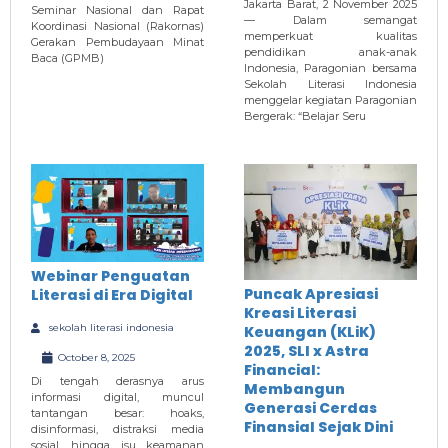
Jakarta Barat, 2 November 2025
Seminar Nasional dan Rapat
— Dalam semangat
Koordinasi Nasional (Rakornas)
memperkuat kualitas
Gerakan Pembudayaan Minat
pendidikan anak-anak
Baca (GPMB)
Indonesia, Paragonian bersama
Sekolah Literasi Indonesia
menggelar kegiatan Paragonian
Bergerak: “Belajar Seru
Webinar Penguatan
Puncak Apresiasi
Literasi di Era Digital
Kreasi Literasi
sekolah literasi indonesia
Keuangan (KLiK)
2025, SLI x Astra
October 8, 2025
Financial:
Di tengah derasnya arus
Membangun
informasi digital, muncul
Generasi Cerdas
tantangan besar: hoaks,
Finansial Sejak Dini
disinformasi, distraksi media
sosial, hingga isu keamanan