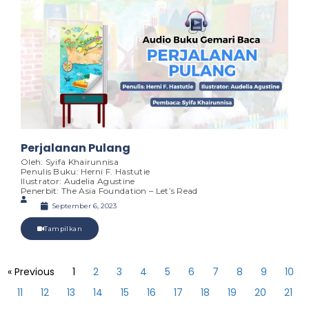
Perjalanan Pulang
Oleh: Syifa Khairunnisa
Penulis Buku: Herni F. Hastutie
Ilustrator: Audelia Agustine
Penerbit: The Asia Foundation – Let’s Read
September 6, 2023
Tampilkan
« Previous
1
2
3
4
5
6
7
8
9
10
11
12
13
14
15
16
17
18
19
20
21