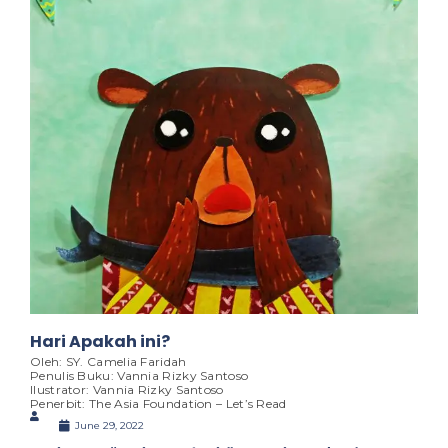
Hari Apakah ini?
Oleh: SY. Camelia Faridah
Penulis Buku: Vannia Rizky Santoso
Ilustrator: Vannia Rizky Santoso
Penerbit: The Asia Foundation – Let’s Read
June 29, 2022