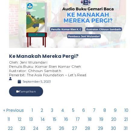
Ke Manakah Mereka Pergi?
Oleh: Jeni Wulandari
Penulis Buku: Komar Rien Komar Cheh
Ilustrator: Chhoun Sambath
Penerbit: The Asia Foundation – Let’s Read
September 5, 2023
Tampilkan
« Previous
1
2
3
4
5
6
7
8
9
10
11
12
13
14
15
16
17
18
19
20
21
22
23
24
25
26
27
28
29
30
31