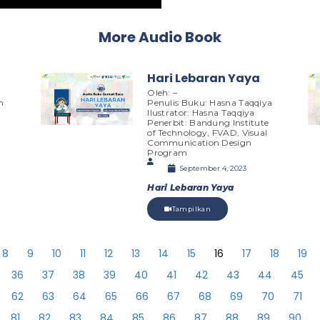
More Audio Book
a
Hari Lebaran Yaya
Oleh: –
n
Penulis Buku: Hasna Taqqiya
Ilustrator: Hasna Taqqiya
Penerbit: Bandung Institute
of Technology, FVAD, Visual
Communication Design
Program
September 4, 2023
Hari Lebaran Yaya
Tampilkan
8
9
10
11
12
13
14
15
16
17
18
19
36
37
38
39
40
41
42
43
44
45
62
63
64
65
66
67
68
69
70
71
81
82
83
84
85
86
87
88
89
90