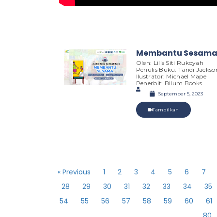
Membantu Sesam
Oleh: Lilis Siti Rukoyah
Penulis Buku: Tandi Jackso
Ilustrator: Michael Mape
Penerbit: Bilum Books
September 5, 2023
Tampilkan
« Previous
1
2
3
4
5
6
7
28
29
30
31
32
33
34
35
54
55
56
57
58
59
60
61
80