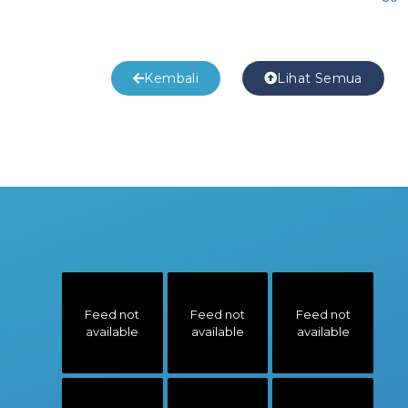
Kembali
Lihat Semua
Feed not
Feed not
Feed not
available
available
available