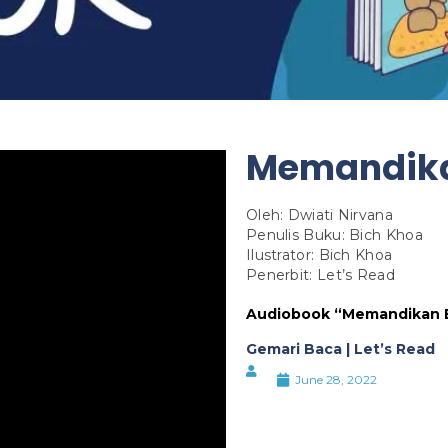
Memandika
Oleh: Dwiati Nirvana
Penulis Buku: Bich Khoa
Ilustrator: Bich Khoa
Penerbit: Let’s Read
Audiobook “Memandikan B
Gemari Baca | Let’s Read
June 28, 2022