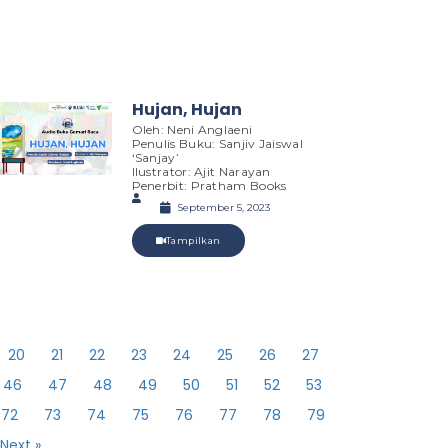
Hujan, Hujan
Oleh: Neni Anglaeni
Penulis Buku: Sanjiv Jaiswal
‘Sanjay’
Ilustrator: Ajit Narayan
Penerbit: Pratham Books
September 5, 2023
Tampilkan
20
21
22
23
24
25
26
27
46
47
48
49
50
51
52
53
72
73
74
75
76
77
78
79
Next »