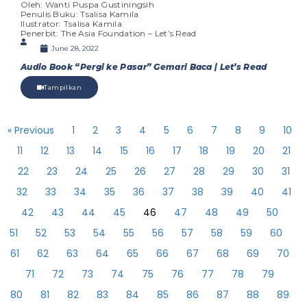
Oleh: Wanti Puspa Gustiningsih
Penulis Buku: Tsalisa Kamila
Ilustrator: Tsalisa Kamila
Penerbit: The Asia Foundation – Let’s Read
June 28, 2022
Audio Book “Pergi ke Pasar” Gemari Baca | Let’s Read
Tampilkan
« Previous
1
2
3
4
5
6
7
8
9
10
11
12
13
14
15
16
17
18
19
20
21
22
23
24
25
26
27
28
29
30
31
32
33
34
35
36
37
38
39
40
41
42
43
44
45
46
47
48
49
50
51
52
53
54
55
56
57
58
59
60
61
62
63
64
65
66
67
68
69
70
71
72
73
74
75
76
77
78
79
80
81
82
83
84
85
86
87
88
89