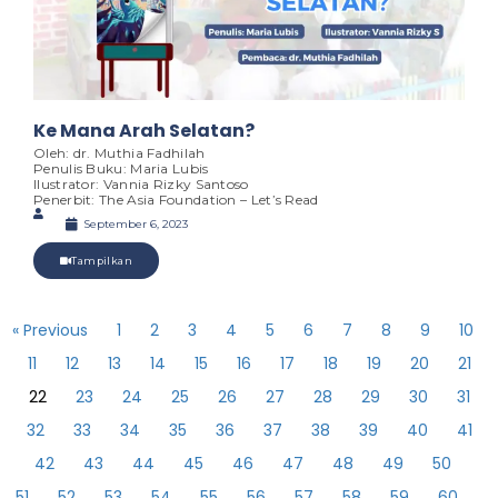
Ke Mana Arah Selatan?
Oleh: dr. Muthia Fadhilah
Penulis Buku: Maria Lubis
Ilustrator: Vannia Rizky Santoso
Penerbit: The Asia Foundation – Let’s Read
September 6, 2023
Tampilkan
« Previous
1
2
3
4
5
6
7
8
9
10
11
12
13
14
15
16
17
18
19
20
21
22
23
24
25
26
27
28
29
30
31
32
33
34
35
36
37
38
39
40
41
42
43
44
45
46
47
48
49
50
51
52
53
54
55
56
57
58
59
60