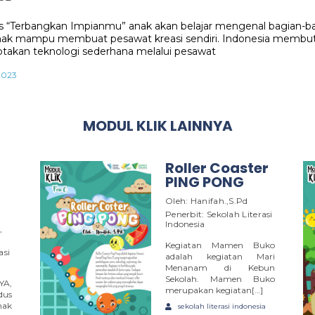
tas “Terbangkan Impianmu” anak akan belajar mengenal bagian-
nak mampu membuat pesawat kreasi sendiri. Indonesia membut
takan teknologi sederhana melalui pesawat
2023
MODUL KLIK LAINNYA
Roller Coaster
PING PONG
Oleh: Hanifah.,S.Pd
Penerbit: Sekolah Literasi
Indonesia
,
Kegiatan Mamen Buko
asi
adalah kegiatan Mari
Menanam di Kebun
Sekolah. Mamen Buko
YA,
merupakan kegiatan[…]
us
nak
sekolah literasi indonesia