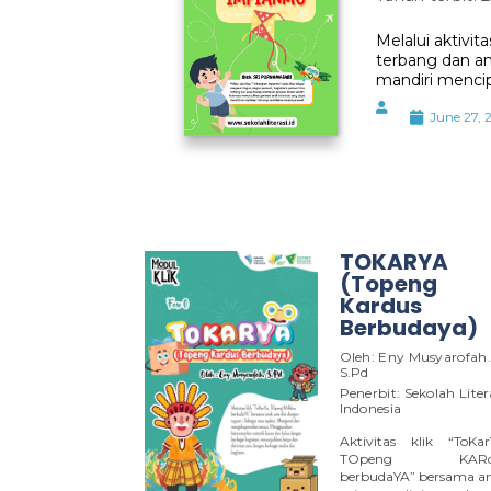
Melalui aktivi
terbang dan a
mandiri mencip
June 27, 
TOKARYA
(Topeng
Kardus
Berbudaya)
Oleh: Eny Musyarofah.
S.Pd
Penerbit: Sekolah Liter
Indonesia
Aktivitas klik “ToKar
TOpeng KARd
berbudaYA” bersama a