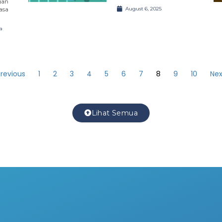
an
asa
August 6, 2025
a
Previous
1
2
3
4
5
6
7
8
9
10
Nex
Lihat Semua