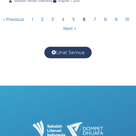
sekolah literasi indonesia
August 7, 2025
« Previous
1
2
3
4
5
6
7
8
9
10
Next »
Lihat Semua