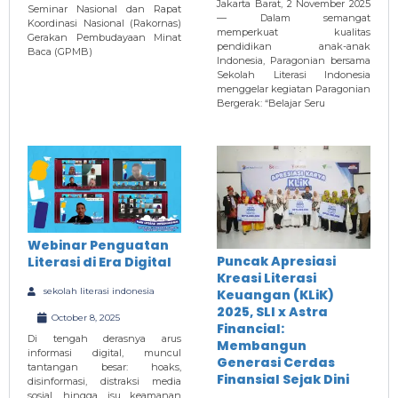
Jakarta Barat, 2 November 2025
Seminar Nasional dan Rapat
— Dalam semangat
Koordinasi Nasional (Rakornas)
memperkuat kualitas
Gerakan Pembudayaan Minat
pendidikan anak-anak
Baca (GPMB)
Indonesia, Paragonian bersama
Sekolah Literasi Indonesia
menggelar kegiatan Paragonian
Bergerak: “Belajar Seru
Webinar Penguatan
Puncak Apresiasi
Literasi di Era Digital
Kreasi Literasi
sekolah literasi indonesia
Keuangan (KLiK)
2025, SLI x Astra
October 8, 2025
Financial:
Di tengah derasnya arus
Membangun
informasi digital, muncul
Generasi Cerdas
tantangan besar: hoaks,
Finansial Sejak Dini
disinformasi, distraksi media
sosial, hingga isu keamanan