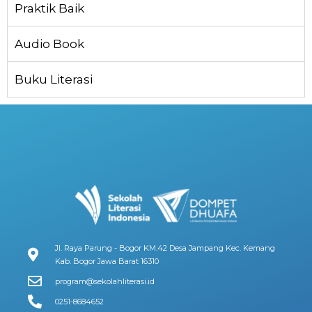
Praktik Baik
Audio Book
Buku Literasi
Jl. Raya Parung - Bogor KM.42 Desa Jampang Kec. Kemang
Kab. Bogor Jawa Barat 16310
program@sekolahliterasi.id
0251-8684652