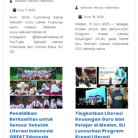
sekolah literasi indonesia
sekolah literasi indonesia
July 7, 2025
June 18, 2025
Muh. Shirli Gumilang Ketua
Sekolah Guru Literat Hubungi
Medan, 13 Juni 2025 — Sebagai
kami melalui Website :
tindak lanjut dari peluncuran
www.sekolahliterasi.id
Program Kreasi Literasi
Instagram : @sekolahliterasi.id
Keuangan (KLiK) pada Maret
YouTube : Sekolah Literasi
lalu, Sekolah Literasi Indonesia
Indonesia dan Gemari Baca SLI
(SLI) bekerja sama
DD
Pendidikan
Tingkatkan Literasi
Berkualitas untuk
Keuangan Guru dan
Semua: Sekolah
Pelajar di Medan, SLI
Literasi Indonesia
Luncurkan Program
GREAT Edunesia
Kreasi Literasi