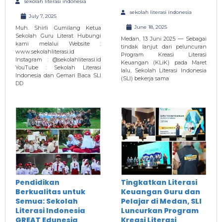
sekolah literasi indonesia
sekolah literasi indonesia
July 7, 2025
June 18, 2025
Muh. Shirli Gumilang Ketua
Sekolah Guru Literat Hubungi
Medan, 13 Juni 2025 — Sebagai
kami melalui Website :
tindak lanjut dari peluncuran
www.sekolahliterasi.id
Program Kreasi Literasi
Instagram : @sekolahliterasi.id
Keuangan (KLiK) pada Maret
YouTube : Sekolah Literasi
lalu, Sekolah Literasi Indonesia
Indonesia dan Gemari Baca SLI
(SLI) bekerja sama
DD
Pendidikan
Tingkatkan Literasi
Berkualitas untuk
Keuangan Guru dan
Semua: Sekolah
Pelajar di Medan, SLI
Literasi Indonesia
Luncurkan Program
GREAT Edunesia
Kreasi Literasi