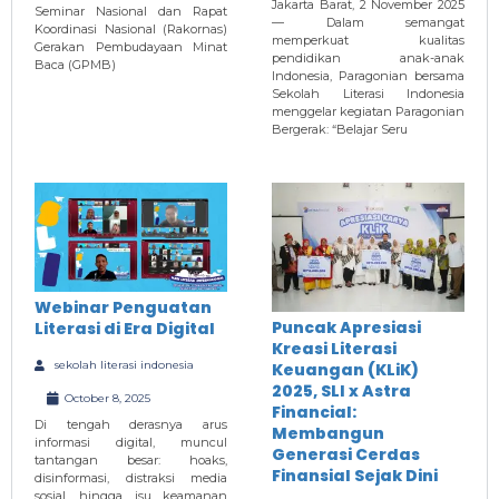
Jakarta Barat, 2 November 2025
Seminar Nasional dan Rapat
— Dalam semangat
Koordinasi Nasional (Rakornas)
memperkuat kualitas
Gerakan Pembudayaan Minat
pendidikan anak-anak
Baca (GPMB)
Indonesia, Paragonian bersama
Sekolah Literasi Indonesia
menggelar kegiatan Paragonian
Bergerak: “Belajar Seru
Webinar Penguatan
Puncak Apresiasi
Literasi di Era Digital
Kreasi Literasi
sekolah literasi indonesia
Keuangan (KLiK)
2025, SLI x Astra
October 8, 2025
Financial:
Di tengah derasnya arus
Membangun
informasi digital, muncul
Generasi Cerdas
tantangan besar: hoaks,
Finansial Sejak Dini
disinformasi, distraksi media
sosial, hingga isu keamanan