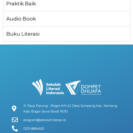
Praktik Baik
Audio Book
Buku Literasi
Jl. Raya Parung - Bogor KM.42 Desa Jampang Kec. Kemang
Kab. Bogor Jawa Barat 16310
program@sekolahliterasi.id
0251-8684652