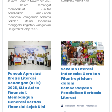
kompleks ketika kita
Jakarta Barat, 2 November 2025
— Dalam semangat
memperkuat kualitas
pendidikan anak-anak
Indonesia, Paragonian bersama
Sekolah Literasi Indonesia
menggelar kegiatan Paragonian
Bergerak: “Belajar Seru
Sekolah LIterasi
Puncak Apresiasi
Indonesia: Gerakan
Kreasi Literasi
Filantropi Islam
Keuangan (KLiK)
dalam
2025, SLI x Astra
Pemberdayaan
Financial:
Pendidikan Berbasis
Membangun
Literasi
Generasi Cerdas
sekolah literasi indonesia
Finansial Sejak Dini