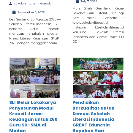
July 7, 2025
sekolah literasi indonesia
Muh. Shirli Gumilang Ketua
September 1, 2025
Sekolah Guru Literat Hubungi
kami melalui Website :
Deli Serdang, 25 Agustus 2025 —
www.sekolahliterasi.id
Sekolah Literasi Indonesia (SLI)
Instagram : @sekolahliterasi.id
bersama Astra Financial
YouTube : Sekolah Literasi
menutup rangkaian program
Indonesia dan Gemari Baca SLI
Kreasi Literasi Keuangan (KLiK)
DD
2025 dengan menggelar acara
SLI Gelar Lokakarya
Pendidikan
Penyusunan Modul
Berkualitas untuk
Kreasi Literasi
Semua: Sekolah
Keuangan untuk 250
Literasi Indonesia
Guru SD–SMA di
GREAT Edunesia
Medan
Rayakan Hari