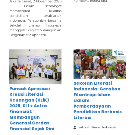
kompleks ketika kita
Jakarta Barat, 2 November 2025
— Dalam semangat
memperkuat kualitas
pendidikan anak-anak
Indonesia, Paragonian bersama
Sekolah Literasi Indonesia
menggelar kegiatan Paragonian
Bergerak: “Belajar Seru
Sekolah LIterasi
Puncak Apresiasi
Indonesia: Gerakan
Kreasi Literasi
Filantropi Islam
Keuangan (KLiK)
dalam
2025, SLI x Astra
Pemberdayaan
Financial:
Pendidikan Berbasis
Membangun
Literasi
Generasi Cerdas
sekolah literasi indonesia
Finansial Sejak Dini