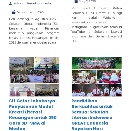
July 7, 2025
sekolah literasi indonesia
Muh. Shirli Gumilang Ketua
September 1, 2025
Sekolah Guru Literat Hubungi
kami melalui Website :
Deli Serdang, 25 Agustus 2025 —
www.sekolahliterasi.id
Sekolah Literasi Indonesia (SLI)
Instagram : @sekolahliterasi.id
bersama Astra Financial
YouTube : Sekolah Literasi
menutup rangkaian program
Indonesia dan Gemari Baca SLI
Kreasi Literasi Keuangan (KLiK)
DD
2025 dengan menggelar acara
SLI Gelar Lokakarya
Pendidikan
Penyusunan Modul
Berkualitas untuk
Kreasi Literasi
Semua: Sekolah
Keuangan untuk 250
Literasi Indonesia
Guru SD–SMA di
GREAT Edunesia
Medan
Rayakan Hari